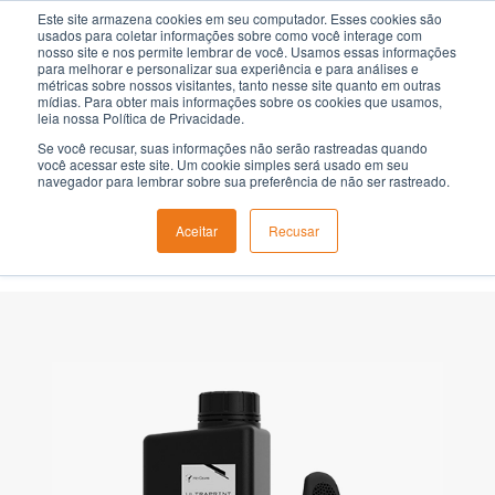
Pular
Este site armazena cookies em seu computador. Esses cookies são
usados para coletar informações sobre como você interage com
para
nosso site e nos permite lembrar de você. Usamos essas informações
para melhorar e personalizar sua experiência e para análises e
o
métricas sobre nossos visitantes, tanto nesse site quanto em outras
Conteúdo
mídias. Para obter mais informações sobre os cookies que usamos,
leia nossa Política de Privacidade.
Se você recusar, suas informações não serão rastreadas quando
Resina 3D:
RE70
você acessar este site. Um cookie simples será usado em seu
navegador para lembrar sobre sua preferência de não ser rastreado.
HOME
RESINA PARA IMPRESSÃO/IMPRESSORA 3D​ INDUSTRIAL
Aceitar
Recusar
RESINA DE IMPRESSORA 3D: RE70