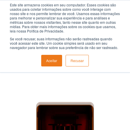
Pular
Este site armazena cookies em seu computador. Esses cookies são
usados para coletar informações sobre como você interage com
para
nosso site e nos permite lembrar de você. Usamos essas informações
para melhorar e personalizar sua experiência e para análises e
o
métricas sobre nossos visitantes, tanto nesse site quanto em outras
Conteúdo
mídias. Para obter mais informações sobre os cookies que usamos,
leia nossa Política de Privacidade.
Se você recusar, suas informações não serão rastreadas quando
Impressora 3D Industrial
você acessar este site. Um cookie simples será usado em seu
navegador para lembrar sobre sua preferência de não ser rastreado.
HeyGears Reflex 2
Aceitar
Recusar
HOME
/
IMPRESSORA 3D INDUSTRIAL HEYGEARS REFLEX 2