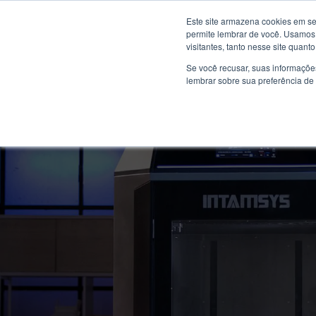
Pular
(12)3943-3991
contato@materializa.com.br
Ru
Este site armazena cookies em se
para
permite lembrar de você. Usamos 
o
visitantes, tanto nesse site quan
Conteúdo
Se você recusar, suas informaçõe
lembrar sobre sua preferência de 