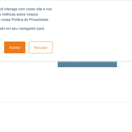
ê interage com nosso site e nos
e métricas sobre nossos
 nossa Política de Privacidade.
usado em seu navegador para
Aceitar
Recusar
Loja Virtual
LOG
FALE CONOSCO