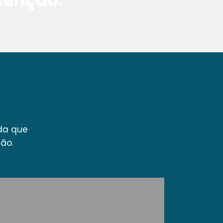
tenção.
ada que
ão.