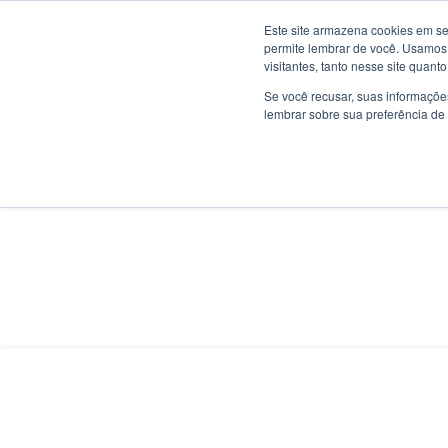
Pular
(12)3943-3991
contato@materializa.com.br
Ru
Este site armazena cookies em se
para
permite lembrar de você. Usamos 
o
visitantes, tanto nesse site quan
Conteúdo
Se você recusar, suas informaçõe
lembrar sobre sua preferência de 