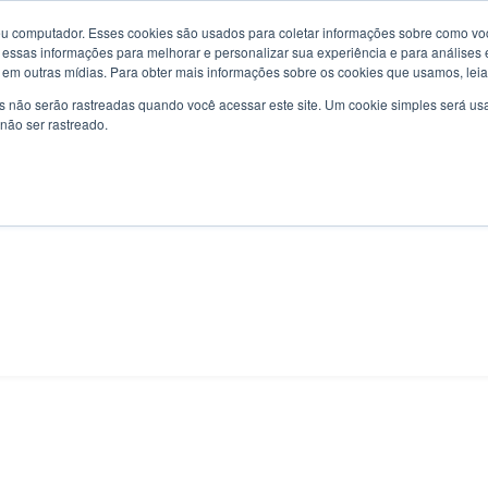
a Baklos Yossef Alwan, 294 - São José dos Campos – SP
u computador. Esses cookies são usados para coletar informações sobre como voc
essas informações para melhorar e personalizar sua experiência e para análises 
to em outras mídias. Para obter mais informações sobre os cookies que usamos, leia
s não serão rastreadas quando você acessar este site. Um cookie simples será 
não ser rastreado.
HOME
INSTITUCIONAL
PRODUTOS
SERVIÇOS
B