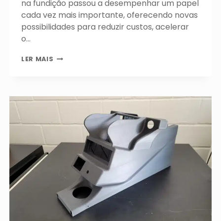
na fundição passou a desempenhar um papel
cada vez mais importante, oferecendo novas
possibilidades para reduzir custos, acelerar
o…
IMPRESSÃO
LER MAIS
3D
NA
FUNDIÇÃO:
COMO
A
MANUFATURA
ADITIVA
ESTÁ
TRANSFORMANDO
OS
PROCESSOS
INDUSTRIAIS