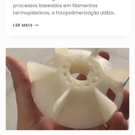
processos baseados em filamentos
termoplásticos, a fotopolimerização utiliza…
FOTOPOLIMERIZAÇÃO
LER MAIS
NA
IMPRESSÃO
3D:
PRECISÃO,
DESEMPENHO
E
CONFIABILIDADE
PARA
APLICAÇÕES
INDUSTRIAIS