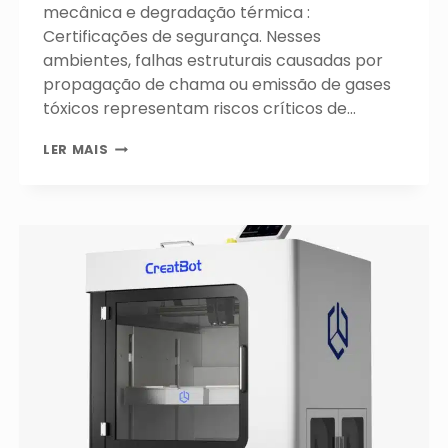
mecânica e degradação térmica :
Certificações de segurança. Nesses
ambientes, falhas estruturais causadas por
propagação de chama ou emissão de gases
tóxicos representam riscos críticos de…
MANUFATURA
LER MAIS
ADITIVA
AVANÇADA:
COMO
AS
CERTIFICAÇÕES
DE
MATERIAIS
GARANTEM
A
SEGURANÇA
NA
ENGENHARIA
DE
SEGURANÇA