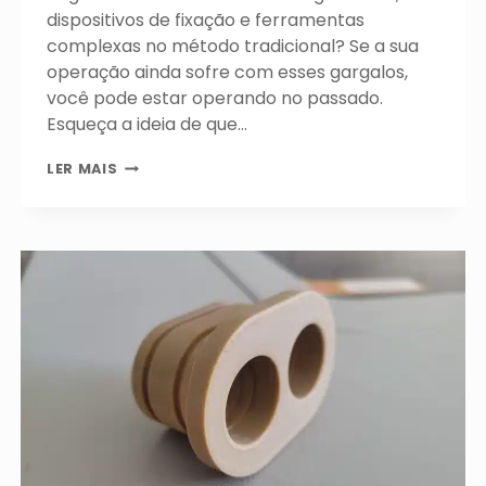
dispositivos de fixação e ferramentas
complexas no método tradicional? Se a sua
operação ainda sofre com esses gargalos,
você pode estar operando no passado.
Esqueça a ideia de que…
GARGALOS:
LER MAIS
COMO
A
IMPRESSÃO
3D
INDUSTRIAL
ESTÁ
SUBSTITUINDO
A
USINAGEM
TRADICIONAL