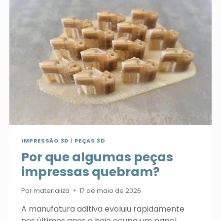
FÍSICO:
COMO
A
MANUFATURA
ADITIVA
TRANSFORMA
A
INDÚSTRIA
IMPRESSÃO 3D
|
PEÇAS 3D
Por que algumas peças
impressas quebram?
Por
materializa
17 de maio de 2026
A manufatura aditiva evoluiu rapidamente
nos últimos anos e hoje ocupa um papel