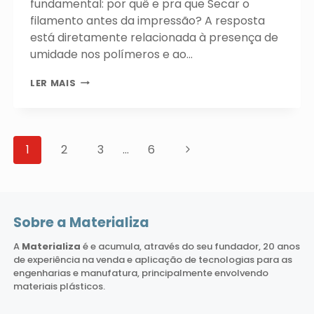
fundamental: por quê e pra que Secar o
filamento antes da impressão? A resposta
está diretamente relacionada à presença de
umidade nos polímeros e ao…
POR
LER MAIS
QUÊ
E
PRA
QUE
Navegação
SECAR
Página
1
2
3
…
6
da
O
Seguinte
FILAMENTO
Página
ANTES
DA
IMPRESSÃO?
Sobre a Materializa
A
Materializa
é e acumula, através do seu fundador, 20 anos
de experiência na venda e aplicação de tecnologias para as
engenharias e manufatura, principalmente envolvendo
materiais plásticos.