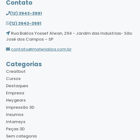
Contato
(12) 3943-3991
(12) 3943-3991
Rua Baklos Yossef Alwan, 294 - Jardim das Industrias- São
José dos Campos – SP
contato@materializa.com.br
Categorias
Creatbot
Cursos
Destaques
Empresa
Heygears
Impressão 3D
Insumos
Intamsys
Peças 3D
Sem categoria