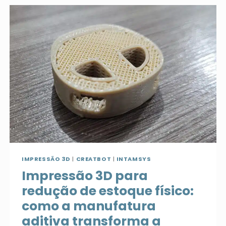
ÁREA
MÉDICA
E
ODONTOLÓGICA:
TECNOLOGIA,
PERSONALIZAÇÃO
E
ALTO
DESEMPENHO
IMPRESSÃO 3D
|
CREATBOT
|
INTAMSYS
Impressão 3D para
redução de estoque físico:
como a manufatura
aditiva transforma a