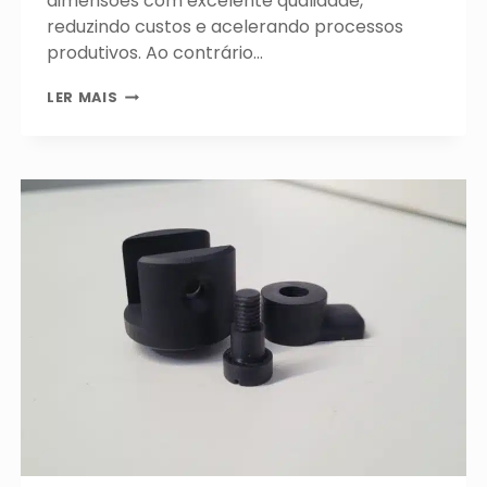
dimensões com excelente qualidade,
reduzindo custos e acelerando processos
produtivos. Ao contrário…
IMPRESSÃO
LER MAIS
3D
FDM/FFF
PARA
PEÇAS
GRANDES:
PRODUTIVIDADE
E
DESEMPENHO
PARA
APLICAÇÕES
INDUSTRIAIS