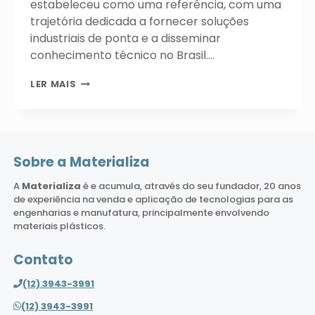
estabeleceu como uma referência, com uma
trajetória dedicada a fornecer soluções
industriais de ponta e a disseminar
conhecimento técnico no Brasil….
EMPRESA
LER MAIS
DE
IMPRESSÃO
3D:
MATERIALIZA
TECNOLOGIA
Sobre a Materializa
NO
BRASIL
A
Materializa
é e acumula, através do seu fundador, 20 anos
de experiência na venda e aplicação de tecnologias para as
engenharias e manufatura, principalmente envolvendo
materiais plásticos.
Contato
(12) 3943-3991
(12) 3943-3991