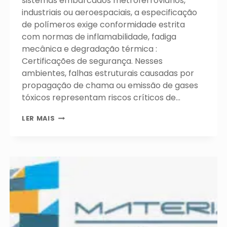
sistemas embarcados metroferroviários,
industriais ou aeroespaciais, a especificação
de polímeros exige conformidade estrita
com normas de inflamabilidade, fadiga
mecânica e degradação térmica :
Certificações de segurança. Nesses
ambientes, falhas estruturais causadas por
propagação de chama ou emissão de gases
tóxicos representam riscos críticos de…
MANUFATURA
LER MAIS
ADITIVA
AVANÇADA:
COMO
AS
CERTIFICAÇÕES
DE
MATERIAIS
GARANTEM
A
SEGURANÇA
NA